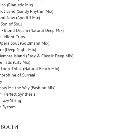
ico (Pianistic Mix)
Hot Sand (Sandy Rhythm Mix)
 And Now (Aperitif Mix)
 Son of Soul
i - Blond Dream (Natural Deep Mix)
 - Night Trips
- Opera Soul (Goldmann Mix)
nire (Deep Night Mix)
Remote Island (Easy & Classic Deep Mix)
e Falls (City Mix)
- Loop Think (Natural Beach Mix)
 Morphine of Surreal
dy
how Me the Way (Fashion Mix)
 - Perfect Synthesis
Crazy String
er System
ОВОСТИ