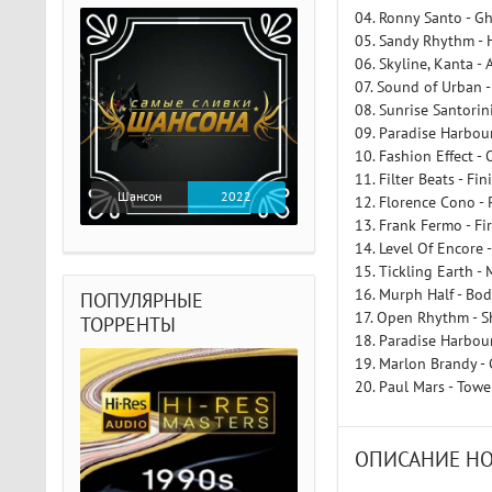
04. Ronny Santo - Gh
05. Sandy Rhythm - 
06. Skyline, Kanta -
07. Sound of Urban -
08. Sunrise Santorin
09. Paradise Harbour
10. Fashion Effect 
11. Filter Beats - Fi
Шансон
2022
12. Florence Cono - 
13. Frank Fermo - Fir
14. Level Of Encore 
15. Tickling Earth -
16. Murph Half - Bo
ПОПУЛЯРНЫЕ
17. Open Rhythm - S
ТОРРЕНТЫ
18. Paradise Harbour
19. Marlon Brandy - 
20. Paul Mars - Tow
ОПИСАНИЕ Н