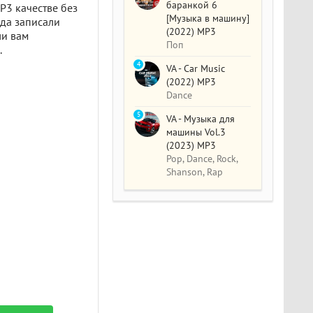
баранкой 6
P3 качестве без
[Музыка в машину]
ода записали
(2022) MP3
ли вам
Поп
.
4
VA - Car Music
(2022) MP3
Dance
5
VA - Музыка для
машины Vol.3
(2023) MP3
Pop, Dance, Rock,
Shanson, Rap