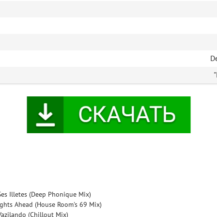
D
"
 Ses Illetes (Deep Phonique Mix)
Lights Ahead (House Room's 69 Mix)
Vazilando (Chillout Mix)