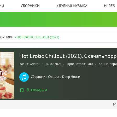
ИИ
СБОРНИКИ
КЛУБНАЯ МУЗЫКА
HI-RES
БОРНИКИ
» HOT EROTIC CHILLOUT (2021)
Hot Erotic Chillout (2021). Скачать то
Залил:
Grintor
/
26.09.2021
/
Просмотров:
300
/
Комментари
Сборники
/
Chillout
/
Deep House
В закладки
MP