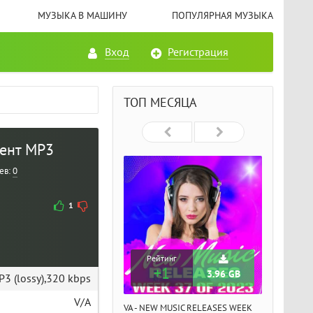
МУЗЫКА В МАШИНУ
ПОПУЛЯРНАЯ МУЗЫКА
Вход
Регистрация
ТОП МЕСЯЦА
ррент MP3
ев:
0
1
Рейтинг
+1
3.96 GB
3 (lossy),320 kbps
V/A
VA - NEW MUSIC RELEASES WEEK