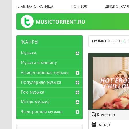
ГЛАВНАЯ СТРАНИЦА
ТОП 100
ДИСКОГРАФ
МУЗЫКА ТОРРЕНТ
»
С
ЖАНРЫ
Музыка
Музыка в машину
Альтернативная музыка
Популярная музыка
Рок-музыка
Метал-музыка
Электронная музыка
Качество
Банда