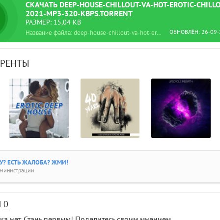
СКАЧАТЬ DEEP-HOUSE-CHILLOUT-VA-HOT-EROTIC-CHILL
2021-MP3-320-KBPS.TORRENT
РАЗМЕР: 15,04 KB
ОБНОВЛЁН: 26-09-
Название файла: deep-house-chillout-va-hot-erotic-chillout-2021-mp3-320-kbps.torrent
РРЕНТЫ
? ЕСТЬ ЖАЛОБА? ЖМИ!
дминистрации
И
0
а нет. Стань первым! Поделитесь своим мнением.